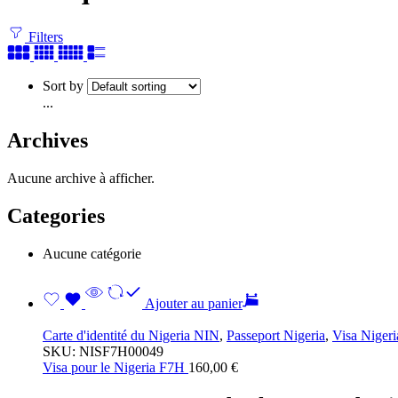
Filters
Sort by
...
Archives
Aucune archive à afficher.
Categories
Aucune catégorie
Ajouter au panier
Carte d'identité du Nigeria NIN
,
Passeport Nigeria
,
Visa Nigeri
SKU:
NISF7H00049
Visa pour le Nigeria F7H
160,00
€