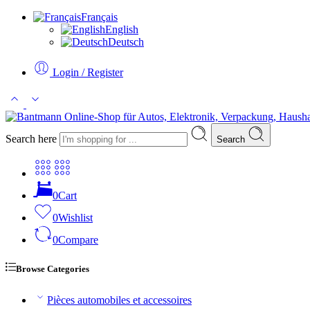
Français
English
Deutsch
Login / Register
Search here
Search
0
Cart
0
Wishlist
0
Compare
Browse Categories
Pièces automobiles et accessoires