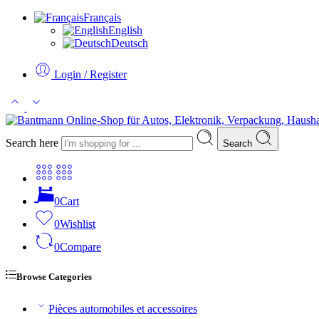
Français
English
Deutsch
Login / Register
Search here
Search
0
Cart
0
Wishlist
0
Compare
Browse Categories
Pièces automobiles et accessoires